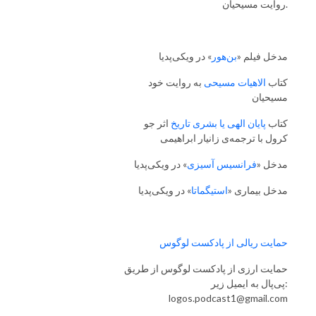
روایت مسیحیان.
مدخل فیلم «
بن‌هور
» در ویکی‌پدیا
کتاب
الاهیات مسیحی
به روایت خود
مسیحیان
کتاب
پایان الهی یا بشری تاریخ
اثر جو
کرول با ترجمه‌ی زانیار ابراهیمی
مدخل «
فرانسیس آسیزی
» در ویکی‌پدیا
مدخل بیماری «
استیگماتا
» در ویکی‌پدیا
حمایت ریالی از پادکست لوگوس
حمایت ارزی از پادکست لوگوس از طریق
پی‌پال به ایمیل زیر:
logos.podcast1@gmail.com