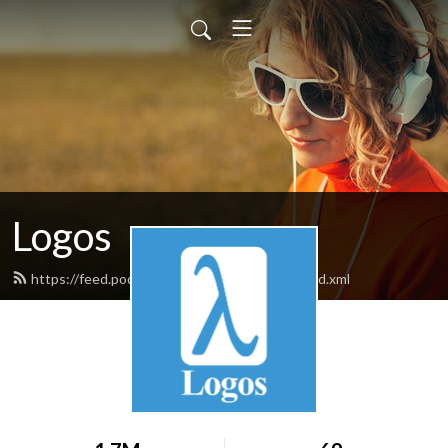
Logos
https://feed.podbean.com/hamed0ghadiri/feed.xml