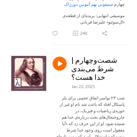
چهارم
سمفونی نهم آنتونین دورژاک
موسیقی انتهایی: بریده‌ای از قطعه‌ی
«ال‌سوئنو» علیرضا قربانی
24K
شصت‌و‌چهارم |
شرط می‌بندی
خدا هست؟
Jan 22, 2025
شب ۲۳ نوامبر اتفاق عجیبی برای بلز
پاسکال افتاد که باعث شد نام او غیر از
حوزه‌ی ریاضیات و فیزیک، در
جاروجنجال‌های بحث درباره‌‌ی خدا هم
شنیده شود. او از این حرف زد که «آیا
معقول است روی وجود خدا شرط
ببندیم؟» و استدلالی آورد که زمین تازه‌ای