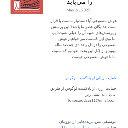
را می‌پاید
May 26, 2025
هوش مصنوعی آیا دست‌یار ماست یا قرار
است خدایگان عصر ما باشد؟ این پرسش
و پرسش‌های شبیه آن را خیلی شنیده‌ایم.
اما توی این قسمت می‌خواهیم هوش
مصنوعی را در دل رخدادی چندصدساله
ببینیم و از قِبَل این بحث بفهمیم که نسبت
ما با هوش مصنوعی چیست.
حمایت ریالی از پادکست لوگوس
حمایت ارزی از پادکست لوگوس از طریق
پی‌پال به ایمیل زیر:
logos.podcast1@gmail.com
موسیقی متن: بریده‌هایی از موومان
چهارم
سمفونی نهم آنتونین دورژاک