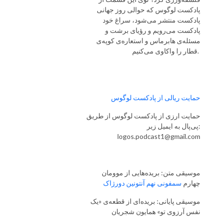
پادکست لوگوس که حوالی روز جهانی
پادکست منتشر می‌شود، سراغ خود
پادکست می‌رویم و رؤیای برشت و
مسئله‌ی هابرماس و استعاره‌ی کوپه‌ی
قطار را واکاوی می‌کنیم.
حمایت ریالی از پادکست لوگوس
حمایت ارزی از پادکست لوگوس از طریق
پی‌پال به ایمیل زیر:
logos.podcast1@gmail.com
موسیقی متن: بریده‌هایی از موومان
چهارم
سمفونی نهم آنتونین دورژاک
موسیقی پایانی: بریده‌ای از قطعه‌ی «یک‌
نفس آرزوی تو» همایون شجریان