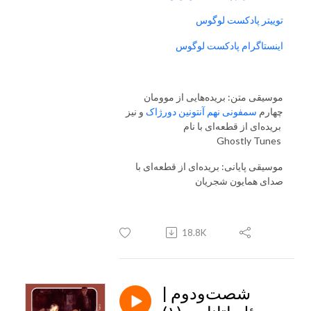
توییتر پادکست لوگوس
اینستاگرام پادکست لوگوس
موسیقی متن: بریده‌هایی از موومان
چهارم
سمفونی نهم آنتونین دورژاک
و نیز
بریده‌ای از قطعه‌ای با نام
Ghostly Tunes
موسیقی پایانی: بریده‌ای از قطعه‌ای با
صدای همایون شجریان
18.8K
شصت‌و‌دوم |