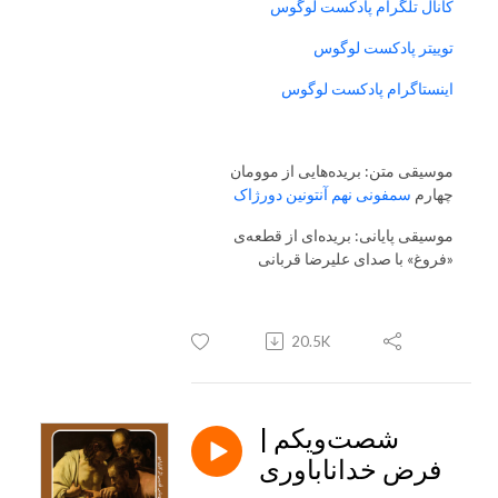
کانال تلگرام پادکست لوگوس
توییتر پادکست لوگوس
اینستاگرام پادکست لوگوس
موسیقی متن: بریده‌هایی از موومان
چهارم
سمفونی نهم آنتونین دورژاک
موسیقی پایانی: بریده‌ای از قطعه‌ی
«فروغ» با صدای علیرضا قربانی
20.5K
شصت‌و‌یکم |
فرض خداناباوری