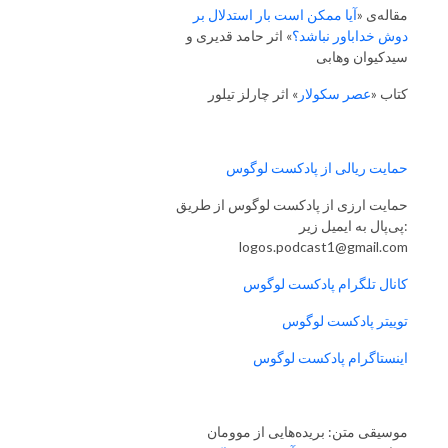
مقاله‌ی «
آیا ممکن است بار استدلال بر
دوش خداباور نباشد؟
» اثر حامد قدیری و
سیدکیوان وهابی
کتاب «
عصر سکولار
» اثر چارلز تیلور
حمایت ریالی از پادکست لوگوس
حمایت ارزی از پادکست لوگوس از طریق
پی‌پال به ایمیل زیر:
logos.podcast1@gmail.com
کانال تلگرام پادکست لوگوس
توییتر پادکست لوگوس
اینستاگرام پادکست لوگوس
موسیقی متن: بریده‌هایی از موومان