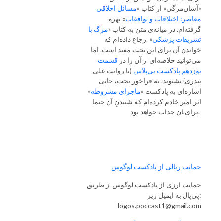
«آسان‌مرگی» از کتاب «
مسائل اخلاقی
معاصر: اختلافات و توافقات
» بهره
گرفته‌ام. در میانه‌ی متن به کتاب «
مرگ با
تشریفات پزشکی
» ارجاع داده‌ام که
خواندن آن برای این بحث مفید است. اما
می‌توانید خلاصه‌ای از آن را در
قسمت
نوزدهم پادکست بی‌پلاس
(با روایت علی
بندری) بشنوید. به فراخور بحث، جایی
اشاره‌ای به پادکست «
ماجرای مشروطه
»
اثر امیر خادم کرده‌ام که شنیدنِ آن حتما
برای‌تان جذاب خواهد بود.
حمایت ریالی از پادکست لوگوس
حمایت ارزی از پادکست لوگوس از طریق
پی‌پال به ایمیل زیر:
logos.podcast1@gmail.com