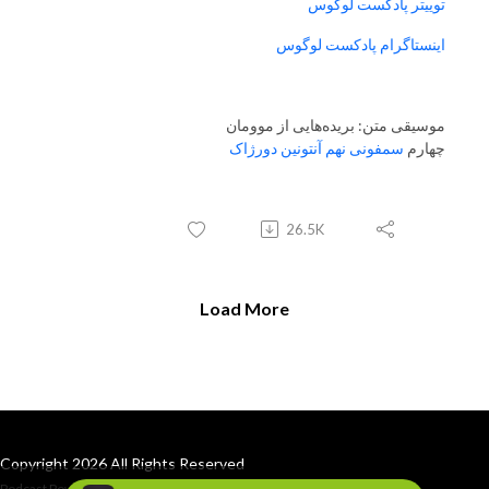
توییتر پادکست لوگوس
اینستاگرام پادکست لوگوس
موسیقی متن: بریده‌هایی از موومان
چهارم
سمفونی نهم آنتونین دورژاک
26.5K
Load More
Copyright 2026 All Rights Reserved
Podcast Powered By
Podbean