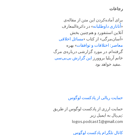
رجاعات
برای آماده‌کردن این متن از مقاله‌ی
«
اُتانازی داوطلبانه
» در دائرة‌المعارف
آنلاین استنفورد و هم‌چنین بخش
«آسان‌مرگی» از کتاب «
مسائل اخلاقی
معاصر: اختلافات و توافقات
» بهره
گرفته‌ام. در مورد گزارشی درباره‌ی مرگ
خانم آریلیا بروورز
این گزارش بی‌بی‌سی
مفید خواهد بود.
حمایت ریالی از پادکست لوگوس
حمایت ارزی از پادکست لوگوس از طریق
پی‌پال به ایمیل زیر:
logos.podcast1@gmail.com
کانال تلگرام پادکست لوگوس