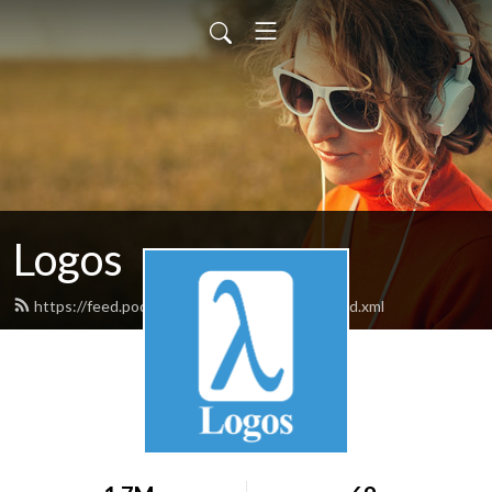
Logos
https://feed.podbean.com/hamed0ghadiri/feed.xml