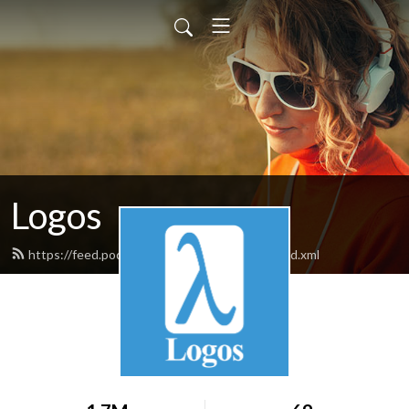
Logos
https://feed.podbean.com/hamed0ghadiri/feed.xml