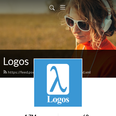
Logos
https://feed.podbean.com/hamed0ghadiri/feed.xml