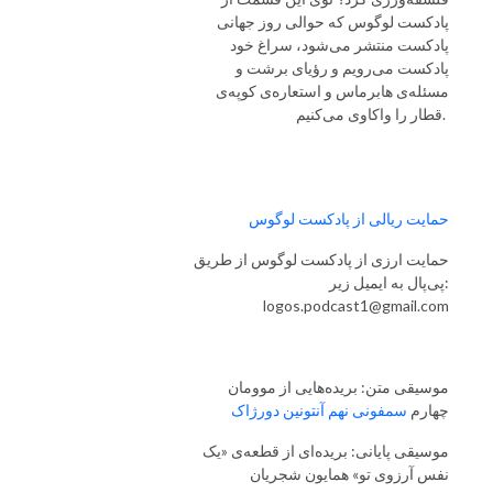
پادکست لوگوس که حوالی روز جهانی
پادکست منتشر می‌شود، سراغ خود
پادکست می‌رویم و رؤیای برشت و
مسئله‌ی هابرماس و استعاره‌ی کوپه‌ی
قطار را واکاوی می‌کنیم.
حمایت ریالی از پادکست لوگوس
حمایت ارزی از پادکست لوگوس از طریق
پی‌پال به ایمیل زیر:
logos.podcast1@gmail.com
موسیقی متن: بریده‌هایی از موومان
چهارم
سمفونی نهم آنتونین دورژاک
موسیقی پایانی: بریده‌ای از قطعه‌ی «یک‌
نفس آرزوی تو» همایون شجریان